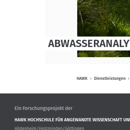
ABWASSERANALY
P
HAWK
Dienstleistungen
f
a
d
Ein Forschungsprojekt der
n
a
HAWK HOCHSCHULE FÜR ANGEWANDTE WISSENSCHAFT UN
v
Hildesheim/Holzminden/Göttingen