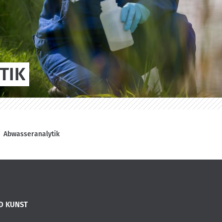
TIK
Abwasseranalytik
D KUNST