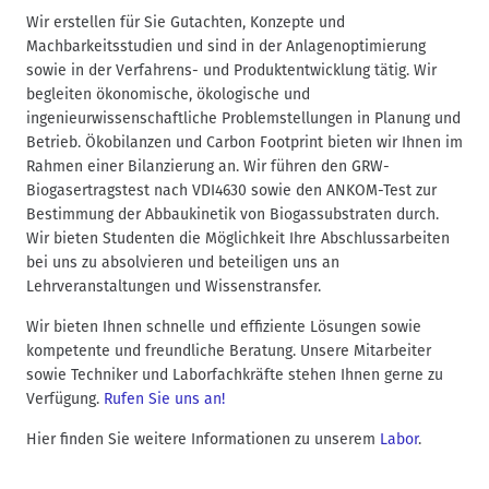
d
Wir erstellen für Sie Gutachten, Konzepte und
n
Machbarkeitsstudien und sind in der Anlagenoptimierung
a
sowie in der Verfahrens- und Produktentwicklung tätig. Wir
v
begleiten ökonomische, ökologische und
i
ingenieurwissenschaftliche Problemstellungen in Planung und
g
Betrieb. Ökobilanzen und Carbon Footprint bieten wir Ihnen im
Rahmen einer Bilanzierung an. Wir führen den GRW-
a
Biogasertragstest nach VDI4630 sowie den ANKOM-Test zur
t
Bestimmung der Abbaukinetik von Biogassubstraten durch.
i
Wir bieten Studenten die Möglichkeit Ihre Abschlussarbeiten
o
bei uns zu absolvieren und beteiligen uns an
n
Lehrveranstaltungen und Wissenstransfer.
Wir bieten Ihnen schnelle und effiziente Lösungen sowie
kompetente und freundliche Beratung. Unsere Mitarbeiter
sowie Techniker und Laborfachkräfte stehen Ihnen gerne zu
Verfügung.
Rufen Sie uns an!
Hier finden Sie weitere Informationen zu unserem
Labor
.